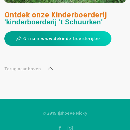
Ontdek onze
Kinderboerderij
'kinderboerderij 't Schuurken'
Ga naar www.dekinderboerderij.be
Terug naar boven
© 2019 Ijshoeve Nicky