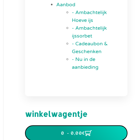
Aanbod
- Ambachtelijk
Hoeve ijs
- Ambachtelijk
ijssorbet
- Cadeaubon &
Geschenken
- Nu in de
aanbieding
winkelwagentje
0 - 0,00‎€