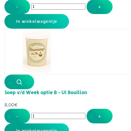
-
+
Soep v/d Week optie B - Ui Bouillon
8,00‎€
-
+